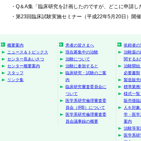
・Q＆A集「臨床研究を計画したのですが、どこに申請し
・第23回臨床試験実施セミナー（平成22年5月20日）開
概要案内
患者の皆さまへ
依頼者の
ニュース＆トピックス
現在募集中の治験
治験薬の
センター長あいさつ
治験について
関するお
センター概要案内
治験に参加すると
治験開始
スタッフ
臨床研究・試験のご案
必要書類
リンク集
内
製造販売
臨床研究審査委員会に
標準業務
ついて
様式一覧
医学系研究倫理審査委
販売後臨
員会（IRB）について
人を対象
医学系研究倫理審査委
学・医学
員会議事録の概要
案内
治験等実
医学系研