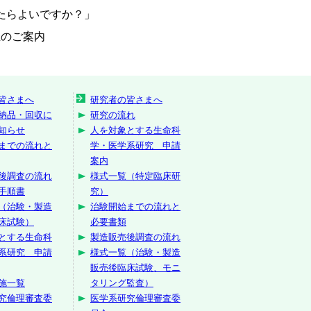
たらよいですか？」
催のご案内
皆さまへ
研究者の皆さまへ
納品・回収に
研究の流れ
知らせ
人を対象とする生命科
までの流れと
学・医学系研究 申請
案内
後調査の流れ
様式一覧（特定臨床研
手順書
究）
（治験・製造
治験開始までの流れと
床試験）
必要書類
とする生命科
製造販売後調査の流れ
系研究 申請
様式一覧（治験・製造
販売後臨床試験、モニ
施一覧
タリング監査）
究倫理審査委
医学系研究倫理審査委