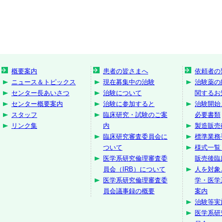
概要案内
患者の皆さまへ
依頼者の
ニュース＆トピックス
現在募集中の治験
治験薬の
センター長あいさつ
治験について
関するお
センター概要案内
治験に参加すると
治験開始
スタッフ
臨床研究・試験のご案
必要書類
リンク集
内
製造販売
臨床研究審査委員会に
標準業務
ついて
様式一覧
医学系研究倫理審査委
販売後臨
員会（IRB）について
人を対象
医学系研究倫理審査委
学・医学
員会議事録の概要
案内
治験等実
医学系研