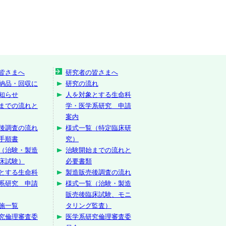
皆さまへ
研究者の皆さまへ
納品・回収に
研究の流れ
知らせ
人を対象とする生命科
までの流れと
学・医学系研究 申請
案内
後調査の流れ
様式一覧（特定臨床研
手順書
究）
（治験・製造
治験開始までの流れと
床試験）
必要書類
とする生命科
製造販売後調査の流れ
系研究 申請
様式一覧（治験・製造
販売後臨床試験、モニ
施一覧
タリング監査）
究倫理審査委
医学系研究倫理審査委