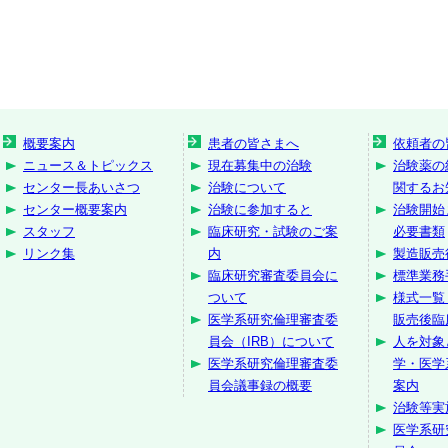
概要案内
患者の皆さまへ
依頼者の
ニュース＆トピックス
現在募集中の治験
治験薬の
センター長あいさつ
治験について
関するお
センター概要案内
治験に参加すると
治験開始
スタッフ
臨床研究・試験のご案
必要書類
リンク集
内
製造販売
臨床研究審査委員会に
標準業務
ついて
様式一覧
医学系研究倫理審査委
販売後臨
員会（IRB）について
人を対象
医学系研究倫理審査委
学・医学
員会議事録の概要
案内
治験等実
医学系研