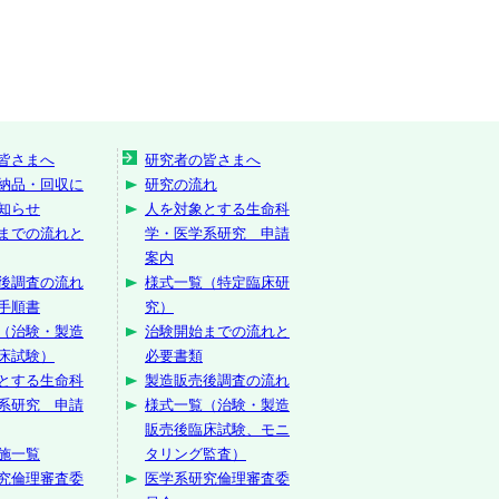
皆さまへ
研究者の皆さまへ
納品・回収に
研究の流れ
知らせ
人を対象とする生命科
までの流れと
学・医学系研究 申請
案内
後調査の流れ
様式一覧（特定臨床研
手順書
究）
（治験・製造
治験開始までの流れと
床試験）
必要書類
とする生命科
製造販売後調査の流れ
系研究 申請
様式一覧（治験・製造
販売後臨床試験、モニ
施一覧
タリング監査）
究倫理審査委
医学系研究倫理審査委